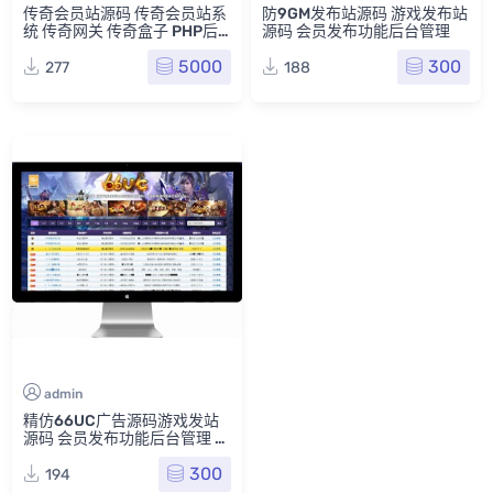
传奇会员站源码 传奇会员站系
防9GM发布站源码 游戏发布站
统 传奇网关 传奇盒子 PHP后
源码 会员发布功能后台管理
台
5000
300
277
188
admin
精仿66UC广告源码游戏发站
源码 会员发布功能后台管理 传
奇SF网游戏发布系统游戏网
300
194