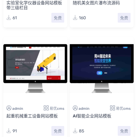
实验室化学仪器设备网站模板
随机美女图片瀑布流源码
带三级栏目
61
160
免费
免费
admin
易优cms
admin
易优cms
起重机械重工设备网站模板
AI智能企业网站模板
91
85
免费
免费