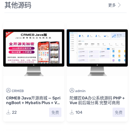
其他源码
更多
CRMEB
admin
CRMEB Java开源商城 — Spri
陀螺匠OA办公系统源码 PHP +
ngBoot + Mybatis Plus + Vu
Vue 前后端分离 完整可商用
e + UniApp 多端电商系统
22
104
免费
免费