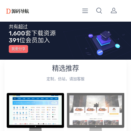
共有超过
1,600
套
下载资源
391
位
会员加入
我要分享
精选推荐
定制，仿站，请加客服