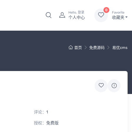
0
Hello, 登录
Favorite
个人中心
收藏夹
首页
免费源码
易优cms
评论：
1
授权：
免费版