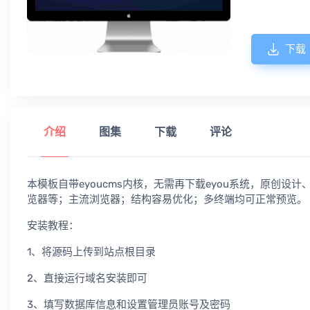
下载
介绍
图集
下载
评论
本模板自带eyoucms内核，无需再下载eyou系统，原创设计、手工书
览器等；主流浏览器；结构容易优化；多终端均可正常预览。
安装教程：
1、将源码上传到站点根目录
2、直接运行域名安装即可
3、填写数据库信息和设置管理员账号及密码