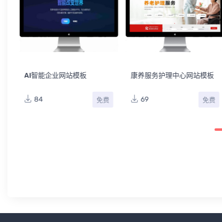
板
AI智能企业网站模板
康养服务护理中心网站模板
84
69
费
免费
免费