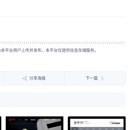
为本平台用户上传并发布，本平台仅提供信息存储服务。
分享海报
下一篇